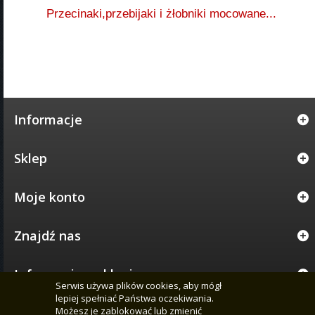
Przecinaki,przebijaki i żłobniki mocowane...
Informacje
Sklep
Moje konto
Znajdź nas
Informacja o sklepie
Serwis używa plików cookies, aby mógł
lepiej spełniać Państwa oczekiwania.
Możesz je zablokować lub zmienić
© 2005 - 2026 CENTRUM NARZĘDZI KOWALSKICH PERUN - WSZELKIE