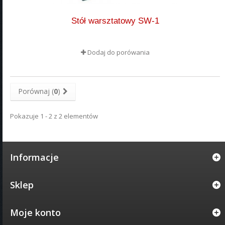
Stół warsztatowy SW-1
Dodaj do porówania
Porównaj (
0
)
Pokazuje 1 - 2 z 2 elementów
Informacje
Sklep
Moje konto