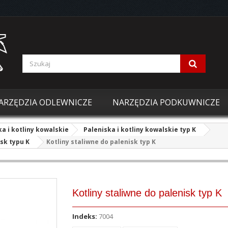
ARZĘDZIA ODLEWNICZE
NARZĘDZIA PODKUWNICZE
ka i kotliny kowalskie
Paleniska i kotliny kowalskie typ K
isk typu K
Kotliny staliwne do palenisk typ K
Kotliny staliwne do palenisk typ K
Indeks:
7004