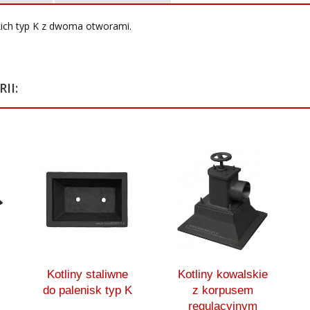
kich typ K z dwoma otworami.
II:
Kotliny staliwne
Kotliny kowalskie
do palenisk typ K
z korpusem
regulacyjnym