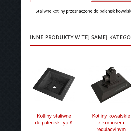
Staliwne kotliny przeznaczone do palenisk kowals
INNE PRODUKTY W TEJ SAMEJ KATEGOR
Kotliny staliwne
Kotliny kowalskie
do palenisk typ K
z korpusem
regulacyjnym