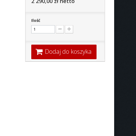
2 290,00 zł
netto
Ilość
Dodaj do koszyka