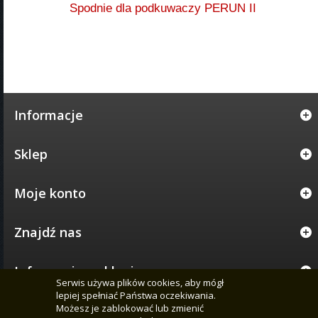
Spodnie dla podkuwaczy PERUN II
Informacje
Sklep
Moje konto
Znajdź nas
Informacja o sklepie
Serwis używa plików cookies, aby mógł
lepiej spełniać Państwa oczekiwania.
Możesz je zablokować lub zmienić
© 2005 - 2026 CENTRUM NARZĘDZI KOWALSKICH PERUN - WSZELKIE